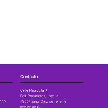
Contacto
Calle Malaquita, 5
Edif. Rodaderos, Local 4
logo
38005 Santa Cruz de Tenerife
922 28 90 60