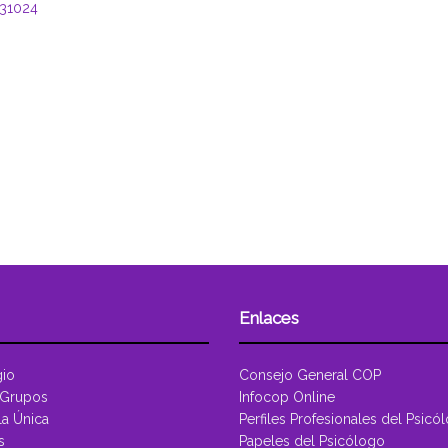
=31024
Enlaces
gio
Consejo General COP
 Grupos
Infocop Online
la Única
Perfiles Profesionales del Psicó
s
Papeles del Psicólogo