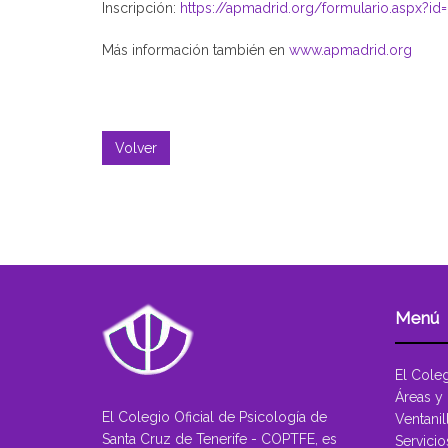
Inscripción:
https://apmadrid.org/formulario.aspx?id
Más información también en
www.apmadrid.org
Volver
Menú
El Cole
Áreas y
El Colegio Oficial de Psicología de
Ventanil
Santa Cruz de Tenerife - COPTFE, es
Servicio