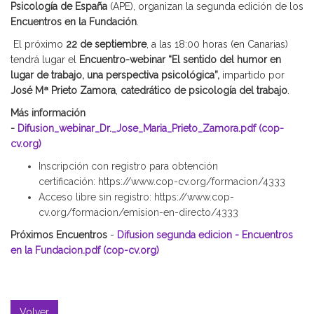
Psicología de España
(APE), organizan la segunda edición de los
Encuentros en la Fundación
.
El próximo
22 de septiembre
, a las 18:00 horas (en Canarias)
tendrá lugar el
Encuentro-webinar “El sentido del humor en
lugar de trabajo, una perspectiva psicológica”,
impartido por
José Mª Prieto Zamora
,
catedrático de psicología del trabajo
.
Más información
-
Difusion_webinar_Dr._Jose_Maria_Prieto_Zamora.pdf (cop-
cv.org)
Inscripción con registro para obtención
certificación:
https://www.cop-cv.org/formacion/4333
Acceso libre sin registro:
https://www.cop-
cv.org/formacion/emision-en-directo/4333
Próximos Encuentros
-
Difusion segunda edicion - Encuentros
en la Fundacion.pdf (cop-cv.org)
Volver