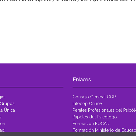
Enlaces
gio
Consejo General COP
 Grupos
Infocop Online
la Única
Perfiles Profesionales del Psicó
s
Papeles del Psicólogo
ión
Formación FOCAD
dad
Formación Ministerio de Educac