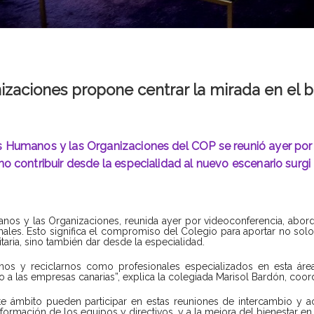
nizaciones propone centrar la mirada en el b
os Humanos y las Organizaciones del COP se reunió ayer por
ino contribuir desde la especialidad al nuevo escenario surgi
anos y las Organizaciones, reunida ayer por videoconferencia, abord
nales. Esto significa el compromiso del Colegio para aportar no solo
taria, sino también dar desde la especialidad.
os y reciclarnos como profesionales especializados en esta áre
o a las empresas canarias”, explica la colegiada Marisol Bardón, coo
te ámbito pueden participar en estas reuniones de intercambio y ac
nsformación de los equipos y directivos, y a la mejora del bienestar e