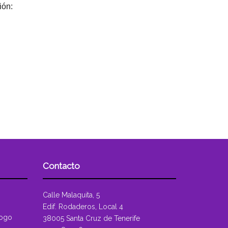
ión:
Contacto
Calle Malaquita, 5
Edif. Rodaderos, Local 4
logo
38005 Santa Cruz de Tenerife