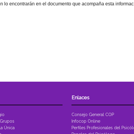
ión lo encontrarán en el documento que acompaña esta informac
Enlaces
gio
Consejo General COP
 Grupos
Infocop Online
la Única
Perfiles Profesionales del Psicó