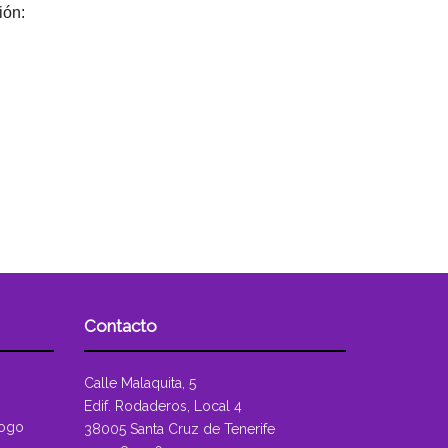
ión:
Contacto
Calle Malaquita, 5
Edif. Rodaderos, Local 4
logo
38005 Santa Cruz de Tenerife