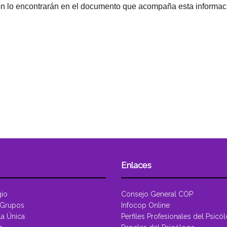
ión lo encontrarán en el documento que acompaña esta informac
Enlaces
gio
Consejo General COP
 Grupos
Infocop Online
la Única
Perfiles Profesionales del Psicó