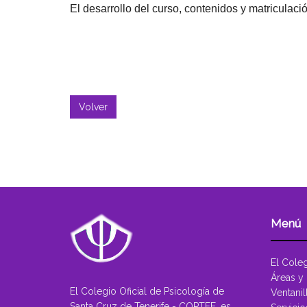
El desarrollo del
curso
, contenidos y matriculac
Volver
Menú
El Cole
Áreas y
El Colegio Oficial de Psicología de
Ventanil
Santa Cruz de Tenerife - COPTFE, es