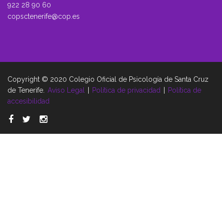
922 28 90 60
copsctenerife@cop.es
Copyright © 2020 Colegio Oficial de Psicología de Santa Cruz
de Tenerife.
Aviso Legal
|
Política de privacidad
|
Política de
accesibilidad