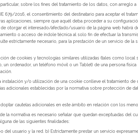
 particular, sobre los fines del tratamiento de los datos, con arreglo
UE 679/2016, el consentimiento del destinatario para aceptar el tratam
s aplicaciones, siempre que aquél deba proceder a su configuración
a de otorgar el interesado/afectado/usuario de la página web habrá 
enamiento o acceso de índole técnica al solo fin de efectuar la trans
lte estrictamente necesario, para la prestación de un servicio de la
talación de cookies y tecnologías similares utilizadas (tales como local
 un ordenador, un teléfono móvil o un Tablet) de una persona física o
mación.
nstalación y/o utilización de una cookie conlleve el tratamiento de 
s adicionales establecidas por la normativa sobre protección de dato
doptar cautelas adicionales en este ámbito en relación con los men
e de la normativa es necesario señalar que quedan exceptuadas del c
alguna de las siguientes finalidades:
 del usuario y la red. b) Estrictamente prestar un servicio expresame