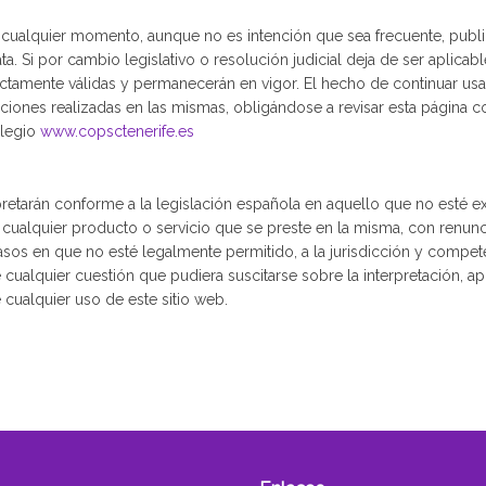
n cualquier momento, aunque no es intención que sea frecuente, publ
. Si por cambio legislativo o resolución judicial deja de ser aplicab
ectamente válidas y permanecerán en vigor. El hecho de continuar u
iones realizadas en las mismas, obligándose a revisar esta página co
olegio
www.copsctenerife.es
retarán conforme a la legislación española en aquello que no esté e
 cualquier producto o servicio que se preste en la misma, con renunc
asos en que no esté legalmente permitido, a la jurisdicción y compet
e cualquier cuestión que pudiera suscitarse sobre la interpretación, a
ualquier uso de este sitio web.