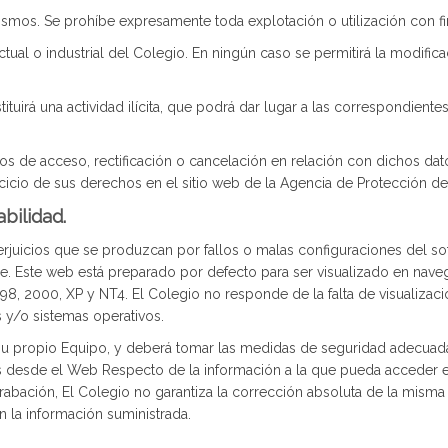
mismos. Se prohíbe expresamente toda explotación o utilización con 
al o industrial del Colegio. En ningún caso se permitirá la modificaci
tuirá una actividad ilícita, que podrá dar lugar a las correspondient
e acceso, rectificación o cancelación en relación con dichos datos, 
rcicio de sus derechos en el sitio web de la Agencia de Protección de
bilidad.
juicios que se produzcan por fallos o malas configuraciones del soft
are. Este web está preparado por defecto para ser visualizado en nave
8, 2000, XP y NT4. El Colegio no responde de la falta de visualizac
 y/o sistemas operativos.
su propio Equipo, y deberá tomar las medidas de seguridad adecuadas
 desde el Web Respecto de la información a la que pueda acceder el u
bación, El Colegio no garantiza la corrección absoluta de la misma 
n la información suministrada.