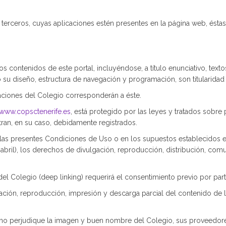
r terceros, cuyas aplicaciones estén presentes en la página web, ést
 contenidos de este portal, incluyéndose, a título enunciativo, text
u diseño, estructura de navegación y programación, son titularidad
aciones del Colegio corresponderán a éste.
www.copsctenerife.es
, está protegido por las leyes y tratados sobre 
ran, en su caso, debidamente registrados.
las presentes Condiciones de Uso o en los supuestos establecidos en
e abril), los derechos de divulgación, reproducción, distribución, co
del Colegio (deep linking) requerirá el consentimiento previo por par
lización, reproducción, impresión y descarga parcial del contenido de
 no perjudique la imagen y buen nombre del Colegio, sus proveedores